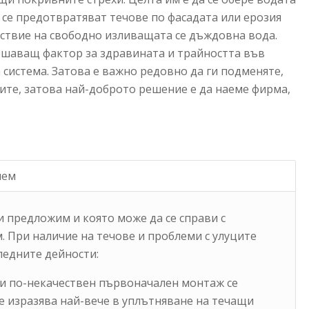
 се предотвратяват течове по фасадата или ерозия
дствие на свободно изливащата се дъждовна вода.
ешаващ фактор за здравината и трайността във
система. Затова е важно редовно да ги подменяте,
авите, затова най-доброто решение е да наеме фирма,
нем
и предложим и която може да се справи с
. При наличие на течове и проблеми с улуците
ледните дейности:
ди по-некачествен първоначален монтаж се
се изразява най-вече в уплътняване на течащи