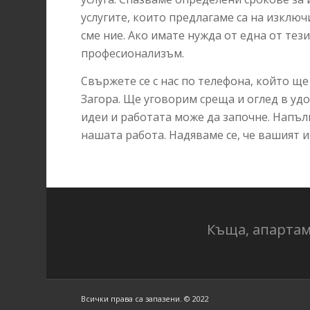
услугите, които предлагаме са на изклю
сме ние. Ако имате нужда от една от тези
професионализъм.
Свържете се с нас по телефона, който ще
Загора. Ще уговорим среща и оглед в уд
идеи и работата може да започне. Напълн
нашата работа. Надяваме се, че вашият и
Къща, апартам
Всички права са запазени. © 2022