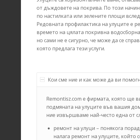
от дъждовете на покрива. По този начин
по настилката или зелените площи всле
Редовната профилактика на улуците е р
времето на цялата покривна водосборна 
но сами не е сигурно, че може да се спр
която предлага тези услуги.
Кои сме ние и как може да ви помог
Remontisz.com е фирмата, която ще в
подмяната на улуците във вашия дом
ние извършваме най-често една от с
ремонт на улуци – понякога пора
налага ремонт на улуците, който 