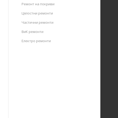
Ремонт на покриви
Цялостни ремонти
Частични ремонти
ВиК ремонти
Електро ремонти