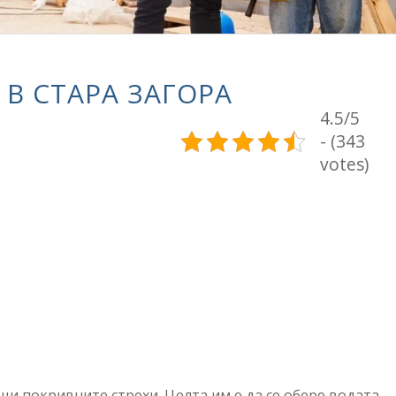
В СТАРА ЗАГОРА
4.5/5
- (343
votes)
щи покривните стрехи. Целта им е да се обере водата