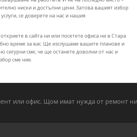
чително ниски и достъпни цени. Затова вашият избор
 услуги, се доверете на нас и нашия
 откриете в сайта ни или посетете офиса ни в Стара
обно време за вас. Ще изслушаме вашите планове и
о сигурни сме, че ще останете доволни от нас и
збор сме ние.
ент или офис. Щом имат нужда от ремонт ни