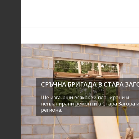
СРЪЧНА БРИГАДА В СТАРА ЗАГ
Ще извърши всякакви планирани и
непланирани ремонти в Стара Загора 
региона.