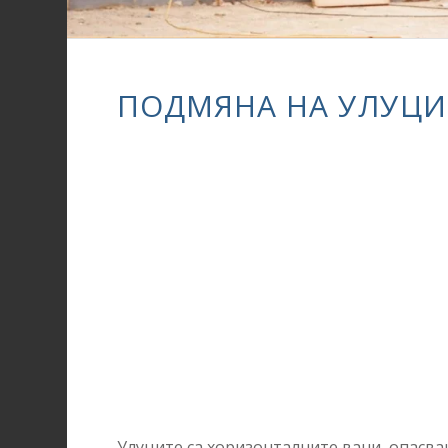
ПОДМЯНА НА УЛУЦИ 
Улуците са хоризонталните вани, опасва