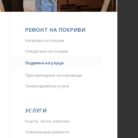
РЕМОНТ НА ПОКРИВИ
Направа на покрив
Повдигане на покрив
Подмяна на улуци
Пренареждане на керимиди
Тенекеджийски услуги
УСЛУГИ
Кърти, чисти, извозва
Освежаващи ремонти