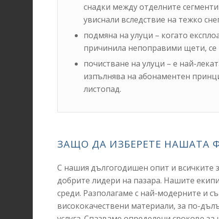
снадки между отделните сегменти
увиснали вследствие на тежко сне
подмяна на улуци – когато експло
причинила непоправими щети, се 
почистване на улуци – е най-лекат
изпълнява на абонаментен принци
листопад.
ЗАЩО ДА ИЗБЕРЕТЕ НАШАТА 
С нашия дългогодишен опит и всичките 
добрите лидери на пазара. Нашите екипи
среди. Разполагаме с най-модерните и 
висококачествени материали, за по-дълъ
услуга. Спазваме определени срокове за 