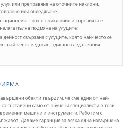
 улук или преправяне на оточните наклони,
говалене или обледяване;
атационният срок е приключил и корозията е
налага пълна подмяна на улуците;
а дейност свързана с улуците, която най-често се
п, най-често веднъж годишно след есенния
ФИРМА
завършени обекти твърдим, че сме едни от най-
 са съставени само от обучени специалисти в тези
съвременни машини и инструменти. Работим с
г живот. Даваме гаранция за всяка една извършена
извършване на работата. И не на последно място –