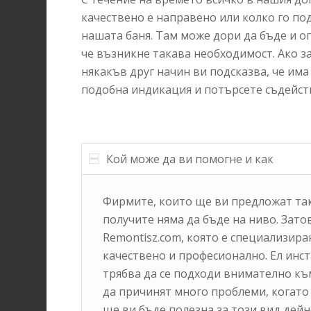
качествено е направено или колко го под
нашата баня. Там може дори да бъде и оп
че възникне такава необходимост. Ако з
някакъв друг начин ви подсказва, че им
подобна индикация и потърсете съдейст
Кой може да ви помогне и как
Фирмите, които ще ви предложат таки
получите няма да бъде на ниво. Зат
Remontisz.com, която е специализира
качествено и професионално. Ел инст
трябва да се подходи внимателно къ
да причинят много проблеми, когато 
ще ви бъде полезна за този вид дей