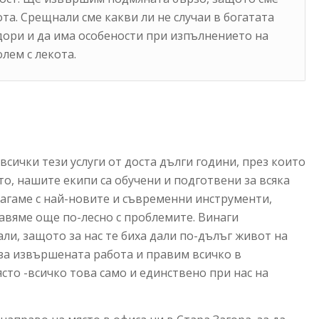
ота. Срещнали сме какви ли не случаи в богатата
 дори и да има особености при изпълнението на
лем с лекота.
сички тези услуги от доста дълги години, през които
то, нашите екипи са обучени и подготвени за всяка
олагаме с най-новите и съвременни инструменти,
равяме още по-лесно с проблемите. Винаги
и, защото за нас те биха дали по-дълъг живот на
за извършената работа и правим всичко в
сто -всичко това само и единствено при нас на