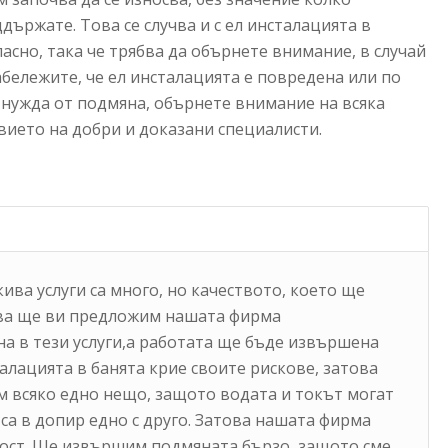
държате. Това се случва и с ел инсталацията в
асно, така че трябва да обърнете внимание, в случай
абележите, че ел инсталацията е повредена или по
а нужда от подмяна, обърнете внимание на всяка
вието на добри и доказани специалисти.
ва услуги са много, но качеството, което ще
ова ще ви предложим нашата фирма
на в тези услуги,а работата ще бъде извършена
алацията в банята крие своите рискове, затова
м всяко едно нещо, защото водата и токът могат
са в допир едно с друго. Затова нашата фирма
ност. Ще извършим подмяната бързо, защото сме