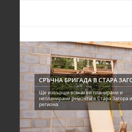
СРЪЧНА БРИГАДА В СТАРА ЗАГ
Ще извърши всякакви планирани и
непланирани ремонти в Стара Загора 
региона.