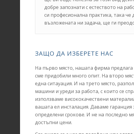
добре запознати с естеството на раб
си професионална практика, така че
възложената ни задача, ще ги преодо
ЗАЩО ДА ИЗБЕРЕТЕ НАС
На първо място, нашата фирма предлага в
сме придобили много опит. На второ мяс
една ситауация. И на трето място, разп
машини и уреди за работа, с които се сп
използваме висококачествени матералиал
вашата ел инсталация. Даваме гаранция 
определени срокове. И не на последно мя
достъпни цени.