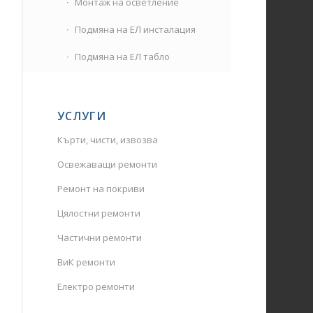
Монтаж на осветление
Подмяна на ЕЛ инсталация
Подмяна на ЕЛ табло
УСЛУГИ
Кърти, чисти, извозва
Освежаващи ремонти
Ремонт на покриви
Цялостни ремонти
Частични ремонти
ВиК ремонти
Електро ремонти