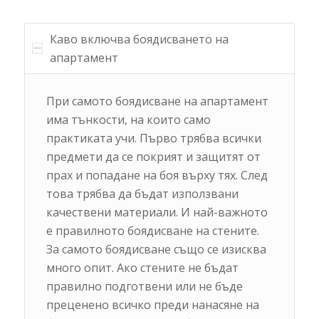
Каво включва боядисването на
апартамент
При самото боядисване на апартамент
има тънкости, на които само
практиката учи. Първо трябва всички
предмети да се покрият и защитят от
прах и попадане на боя върху тях. След
това трябва да бъдат използвани
качествени материали. И най-важното
е правилното боядисване на стените.
За самото боядисване също се изисква
много опит. Ако стените не бъдат
правилно подготвени или не бъде
преценено всичко преди нанасяне на