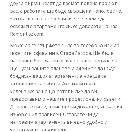
други фирми целят да вземат повече пари от
вас, а работата ще бъде свършена наполовина.
Затова когато сте решили, че е време да
освежите апартамента си, се доверете на нас
Remontisz.com.
Може да се свържете с нас по телефона или да
посетите офиса ни в Стара Загора. Ще бъде
направен безплатен оглед от наш специалист.
Ще чуем вашите планове и идеи как да бъде
боядисан вашия апартамент, а ние ще се
захващаме за работа. Ако изпитвате
колебания за нещо, готови сме да ви
предоставим и нашите професионални съвети.
Доверете ни се, а ние ще ви докажем, че вашия
избор е бил правилен. Оставете ни да
направим апартамента ви едно удобно и
уютно място за живеене.