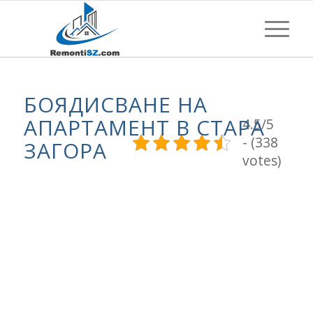
БОЯДИСВАНЕ НА
АПАРТАМЕНТ В СТАРА
4.5/5
- (338
ЗАГОРА
votes)