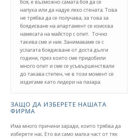
боя, е възможно самата боя да се
напука или да надуе леко стената. Това
не трябва да се получава, за това за
боядисване на апартамент се изисква
намесата на майстор с опит. Точно
такива сме и ние. Занимаваме се с
услагата боядисване от доста дълги
години, през които сме придобили
много опит и сме се усъвършенствали
до такава степен, че в този момент се
издигаме като лидери на пазара.
ЗАЩО ДА ИЗБЕРЕТЕ НАШАТА
ФИРМА
Има много причини заради, които трябва да
изберете нас. Ето ви само малка част от тях: