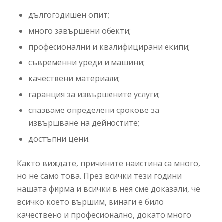
дългогодишен опит;
много завършени обекти;
професионални и квалифицирани екипи;
съвременни уреди и машини;
качествени материали;
гаранция за извършените услуги;
спазваме определени срокове за
извършване на дейностите;
достъпни цени.
Както виждате, причините наистина са много,
но не само това. През всички тези години
нашата фирма и всички в нея сме доказали, че
всичко което вършим, винаги е било
качествено и професионално, докато много